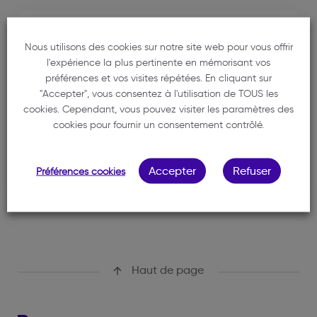
Cabinet
Nous utilisons des cookies sur notre site web pour vous offrir
FIDUCIAIRE SAINT JOSEPH
l'expérience la plus pertinente en mémorisant vos
préférences et vos visites répétées. En cliquant sur
05 35 54 10 80
"Accepter", vous consentez à l'utilisation de TOUS les
https://fiduciairesaintjoseph.fr/
cookies. Cependant, vous pouvez visiter les paramètres des
cookies pour fournir un consentement contrôlé.
pierreandreau@fidusjo.com
9 Cours de Gourgues
33000 BORDEAUX
Accepter
Refuser
Préférences cookies
Haut de page