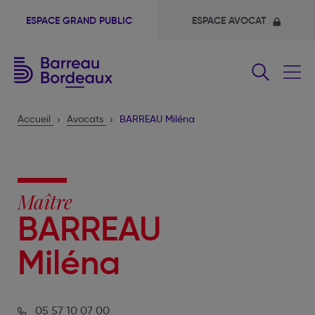
ESPACE GRAND PUBLIC
ESPACE AVOCAT
Fermer
le
menu
Accueil
Avocats
BARREAU Miléna
Maître
BARREAU
Miléna
05 57 10 07 00