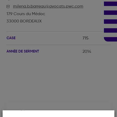
milena.b.barreau@avocats.pwc.com
179 Cours du Médoc
33000 BORDEAUX
CASE
715
ANNÉE DE SERMENT
2014
Cabinet