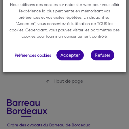
PWC SOCIETE D'AVOCATS
Nous utilisons des cookies sur notre site web pour vous offrir
l'expérience la plus pertinente en mémorisant vos
05 57 10 07 00
préférences et vos visites répétées. En cliquant sur
bordeaux.standard@fr.pwc.com
"Accepter", vous consentez à l'utilisation de TOUS les
cookies. Cependant, vous pouvez visiter les paramètres des
179 Cours du Médoc
cookies pour fournir un consentement contrôlé.
33000 BORDEAUX
Accepter
Refuser
Préférences cookies
Haut de page
Ordre des avocats du Barreau de Bordeaux