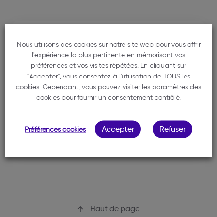
Cabinet
Nous utilisons des cookies sur notre site web pour vous offrir
CHARTIER PAULINE
l'expérience la plus pertinente en mémorisant vos
préférences et vos visites répétées. En cliquant sur
06 52 84 93 92
"Accepter", vous consentez à l'utilisation de TOUS les
cookies. Cependant, vous pouvez visiter les paramètres des
https://www.chartieravocats.fr/
cookies pour fournir un consentement contrôlé.
pchartier@chartieravocats.fr
87 Quai de Queyries
Bâtiment A - Lot 13
Accepter
Refuser
Préférences cookies
33100 BORDEAUX
Haut de page