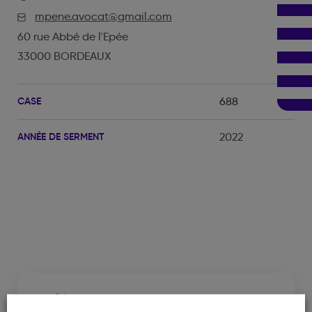
mpene.avocat@gmail.com
60 rue Abbé de l'Epée
33000 BORDEAUX
CASE
688
ANNÉE DE SERMENT
2022
Cabinet