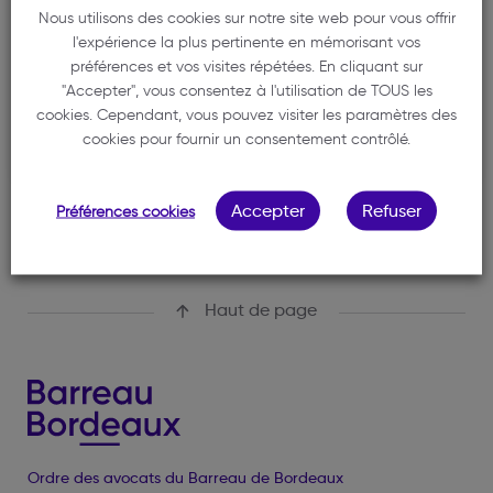
PENE MATHILDE
Nous utilisons des cookies sur notre site web pour vous offrir
l'expérience la plus pertinente en mémorisant vos
05 56 45 01 60
préférences et vos visites répétées. En cliquant sur
mpene.avocat@gmail.com
"Accepter", vous consentez à l'utilisation de TOUS les
cookies. Cependant, vous pouvez visiter les paramètres des
60 rue Abbé de l'Epée
cookies pour fournir un consentement contrôlé.
33000 BORDEAUX
Accepter
Refuser
Préférences cookies
Haut de page
Ordre des avocats du Barreau de Bordeaux