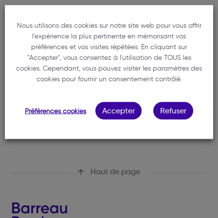
Cabinet
Nous utilisons des cookies sur notre site web pour vous offrir
l'expérience la plus pertinente en mémorisant vos
BALDE SORY
préférences et vos visites répétées. En cliquant sur
"Accepter", vous consentez à l'utilisation de TOUS les
05 56 81 91 13
cookies. Cependant, vous pouvez visiter les paramètres des
balde.sory@balde-avocats.fr
cookies pour fournir un consentement contrôlé.
7 Place Bir Hakeim
33000 BORDEAUX
Accepter
Refuser
Préférences cookies
Haut de page