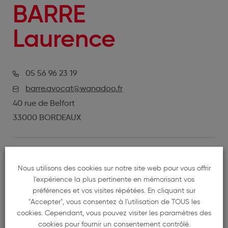
BARRE
Laurence
05 56 96 23 19
barre.avocat@wanadoo.fr
40 rue de Belfort
33000 BORDEAUX
CASE
15
Nous utilisons des cookies sur notre site web pour vous offrir
ANNÉE DE SERMENT
1999
l'expérience la plus pertinente en mémorisant vos
préférences et vos visites répétées. En cliquant sur
"Accepter", vous consentez à l'utilisation de TOUS les
cookies. Cependant, vous pouvez visiter les paramètres des
cookies pour fournir un consentement contrôlé.