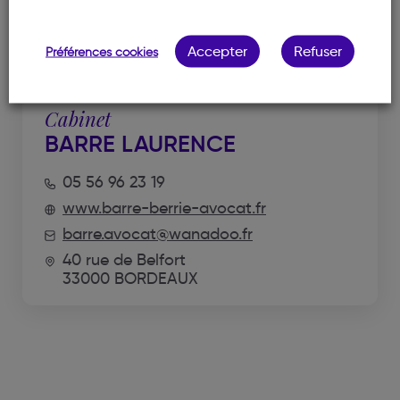
Accepter
Refuser
Préférences cookies
Cabinet
BARRE LAURENCE
05 56 96 23 19
www.barre-berrie-avocat.fr
barre.avocat@wanadoo.fr
40 rue de Belfort
33000 BORDEAUX