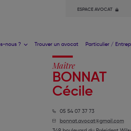
ESPACE AVOCAT
s-nous ?
Trouver un avocat
Particulier / Entre
Maître
BONNAT
Cécile
05 54 07 37 73
bonnat.avocat@gmail.com
349 boulevard du Président Wils