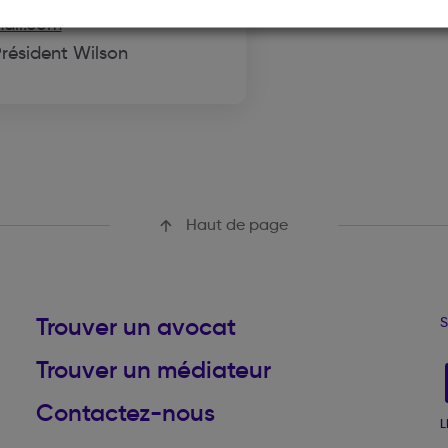
ail.com
résident Wilson
Haut de page
Trouver un avocat
S
Trouver un médiateur
Contactez-nous
L