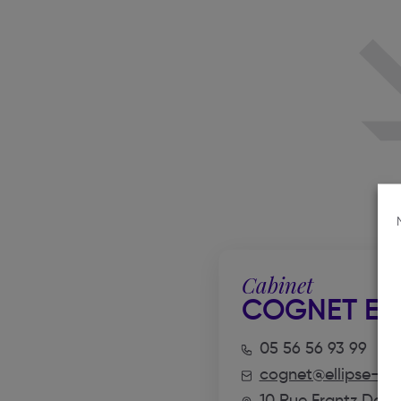
Cabinet
COGNET EM
05 56 56 93 99
cognet@ellipse-av
10 Rue Frantz Des