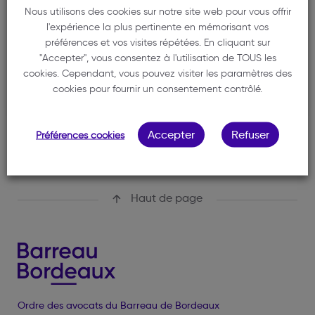
DEMEN LUCIE
Nous utilisons des cookies sur notre site web pour vous offrir
l'expérience la plus pertinente en mémorisant vos
07 45 25 49 09
préférences et vos visites répétées. En cliquant sur
lucie.demen@avocat.fr
"Accepter", vous consentez à l'utilisation de TOUS les
cookies. Cependant, vous pouvez visiter les paramètres des
34 Rue de Belfort
cookies pour fournir un consentement contrôlé.
33000 BORDEAUX
Accepter
Refuser
Préférences cookies
Haut de page
Ordre des avocats du Barreau de Bordeaux