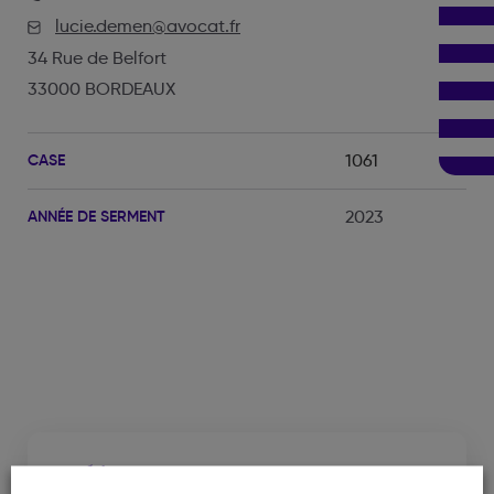
lucie.demen@avocat.fr
34 Rue de Belfort
33000 BORDEAUX
CASE
1061
ANNÉE DE SERMENT
2023
Cabinet