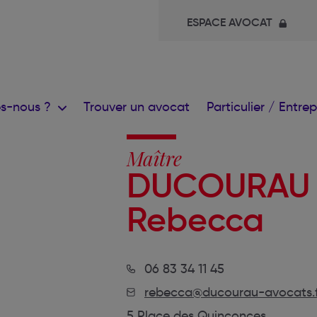
ESPACE AVOCAT
s-nous ?
Trouver un avocat
Particulier / Entre
Maître
DUCOURAU
Rebecca
06 83 34 11 45
rebecca@ducourau-avocats.f
5 Place des Quinconces