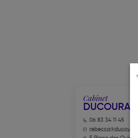
Cabinet
DUCOURAU
06 83 34 11 45
rebecca@ducourau
5 Place des Quinc