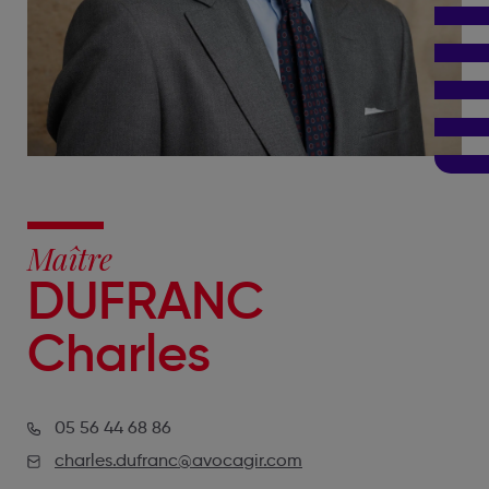
Maître
DUFRANC
Charles
05 56 44 68 86
charles.dufranc@avocagir.com