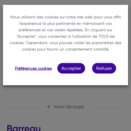
CASE
704
Nous utilisons des cookies sur notre site web pour vous offrir
l'expérience la plus pertinente en mémorisant vos
ANNÉE DE SERMENT
2012
préférences et vos visites répétées. En cliquant sur
"Accepter", vous consentez à l'utilisation de TOUS les
LANGUES PARLÉES
Anglais
cookies. Cependant, vous pouvez visiter les paramètres des
Espagnol
cookies pour fournir un consentement contrôlé.
Accepter
Refuser
Préférences cookies
Haut de page