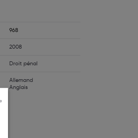
968
2008
Droit pénal
Allemand
Anglais
e