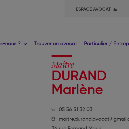
ESPACE AVOCAT
s-nous ?
Trouver un avocat
Particulier / Entre
Maître
DURAND
Marlène
05 56 51 32 03
maitre.durand.avocat@gmail
36 rue Fernand Marin