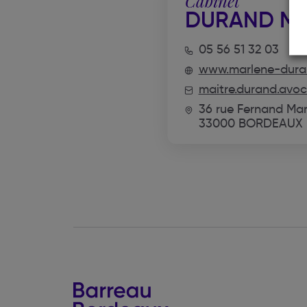
Cabinet
DURAND MA
05 56 51 32 03
www.marlene-dura
maitre.durand.avo
36 rue Fernand Mar
33000 BORDEAUX