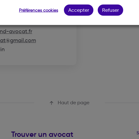
RLÈNE
Accepter
Refuser
Préférences cookies
nd-avocat.fr
cat@gmail.com
in
Haut de page
Trouver un avocat
S