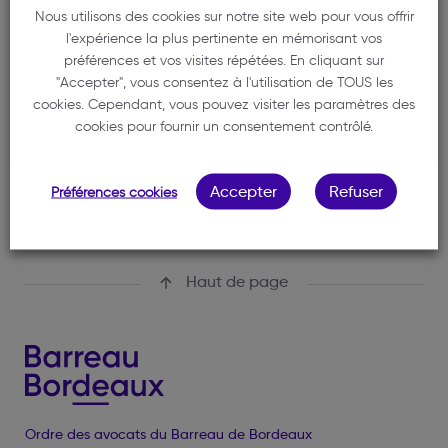
FERRAND JEAN-FRANÇOIS
Nous utilisons des cookies sur notre site web pour vous offrir
l'expérience la plus pertinente en mémorisant vos
06 76 47 63 55
préférences et vos visites répétées. En cliquant sur
avocat@ferrand.ws
"Accepter", vous consentez à l'utilisation de TOUS les
cookies. Cependant, vous pouvez visiter les paramètres des
1 rue de la Maison Daurade
cookies pour fournir un consentement contrôlé.
33000 BORDEAUX
Accepter
Refuser
Préférences cookies
Haut de page
Ordre des avocats du Barreau de Bordeaux