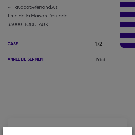
avocat@ferrand.ws
1 rue de la Maison Daurade
33000 BORDEAUX
CASE
172
ANNÉE DE SERMENT
1988
Cabinet