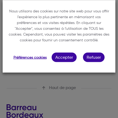
Cabinet
Nous utilisons des cookies sur notre site web pour vous offrir
GUERNIGOU QUENTIN
l'expérience la plus pertinente en mémorisant vos
préférences et vos visites répétées. En cliquant sur
06 30 76 09 43
"Accepter", vous consentez à l'utilisation de TOUS les
cookies. Cependant, vous pouvez visiter les paramètres des
quentin.guernigou-avocat@pm.me
cookies pour fournir un consentement contrôlé.
50 Cours Pasteur
33000 BORDEAUX
Accepter
Refuser
Préférences cookies
Haut de page