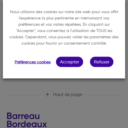
Cabinet
HERROU CAMILLE
Nous utilisons des cookies sur notre site web pour vous offrir
l'expérience la plus pertinente en mémorisant vos
06 67 01 27 83
préférences et vos visites répétées. En cliquant sur
"Accepter", vous consentez à l'utilisation de TOUS les
contact@camilleherrou-avocat.fr
cookies. Cependant, vous pouvez visiter les paramètres des
49 rue Camille Godard
cookies pour fournir un consentement contrôlé.
CS 51933
33001 BORDEAUX CEDEX
Accepter
Refuser
Préférences cookies
Haut de page