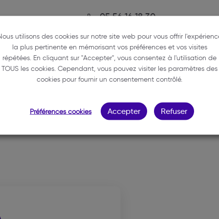
05 56 16 18 30
luisamann.avocat@gmail.com
Nous utilisons des cookies sur notre site web pour vous offrir l'expérienc
la plus pertinente en mémorisant vos préférences et vos visites
5 bis rue Poquelin Molière
répétées. En cliquant sur "Accepter", vous consentez à l'utilisation de
33000 BORDEAUX
TOUS les cookies. Cependant, vous pouvez visiter les paramètres des
cookies pour fournir un consentement contrôlé.
CASE
Accepter
Refuser
Préférences cookies
ANNÉE DE SERMENT