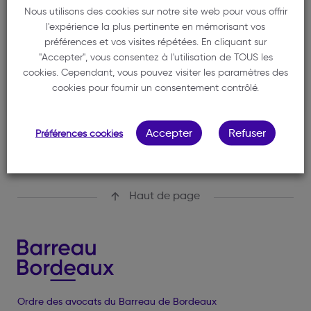
MISCHLER BLANDINE
Nous utilisons des cookies sur notre site web pour vous offrir
l'expérience la plus pertinente en mémorisant vos
05 56 40 88 59
préférences et vos visites répétées. En cliquant sur
bmischler.avocat@gmail.com
"Accepter", vous consentez à l'utilisation de TOUS les
cookies. Cependant, vous pouvez visiter les paramètres des
11-11 BIS Cours du Chapeau Rouge
cookies pour fournir un consentement contrôlé.
33000 BORDEAUX
Accepter
Refuser
Préférences cookies
Haut de page
Ordre des avocats du Barreau de Bordeaux