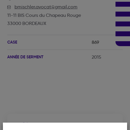
bmischler.avocat@gmail.com
11-11 BIS Cours du Chapeau Rouge
33000 BORDEAUX
CASE
869
ANNÉE DE SERMENT
2015
Cabinet