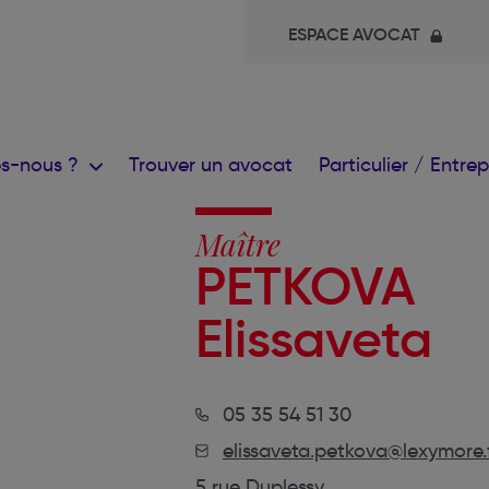
ESPACE AVOCAT
s-nous ?
Trouver un avocat
Particulier / Entre
Maître
PETKOVA
Elissaveta
05 35 54 51 30
elissaveta.petkova@lexymore.
5 rue Duplessy