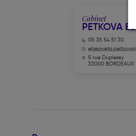
Cabinet
PETKOVA EL
05 35 54 51 30
elissaveta.petkova
5 rue Duplessy
33000 BORDEAUX