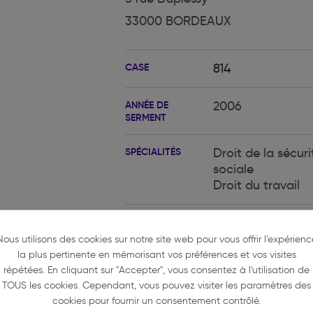
33000 BORDEAUX
CASE
814
ANNÉE DE
2006
SERMENT
SPÉCIALITÉS
Droit de la sécuri
sociale
Droit du travail
LANGUES
Anglais
PARLÉES
Italien
Nous utilisons des cookies sur notre site web pour vous offrir l'expérienc
la plus pertinente en mémorisant vos préférences et vos visites
répétées. En cliquant sur "Accepter", vous consentez à l'utilisation de
TOUS les cookies. Cependant, vous pouvez visiter les paramètres des
cookies pour fournir un consentement contrôlé.