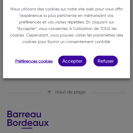
CABINET D'AVOCAT
Nous utilisons des cookies sur notre site web pour vous offrir
RAFFAILLAC
l'expérience la plus pertinente en mémorisant vos
préférences et vos visites répétées. En cliquant sur
05 56 03 52 29
"Accepter", vous consentez à l'utilisation de TOUS les
raffaillac.avocat@gmail.com
cookies. Cependant, vous pouvez visiter les paramètres des
96 avenue de la Libération
cookies pour fournir un consentement contrôlé.
33380 BIGANOS
Accepter
Refuser
Préférences cookies
Haut de page