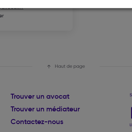
@avocat.fr
er
Haut de page
Trouver un avocat
S
Trouver un médiateur
Contactez-nous
L