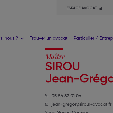
ESPACE AVOCAT
s-nous ?
Trouver un avocat
Particulier / Entre
Maître
SIROU
Jean-Grégo
05 56 82 01 06
jean-gregory.sirou@avocat.fr
2 rue Manon Cormier