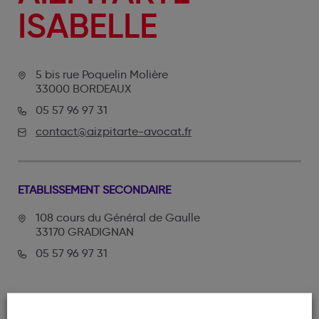
ISABELLE
5 bis rue Poquelin Molière
33000 BORDEAUX
05 57 96 97 31
contact@aizpitarte-avocat.fr
ETABLISSEMENT SECONDAIRE
108 cours du Général de Gaulle
33170 GRADIGNAN
05 57 96 97 31