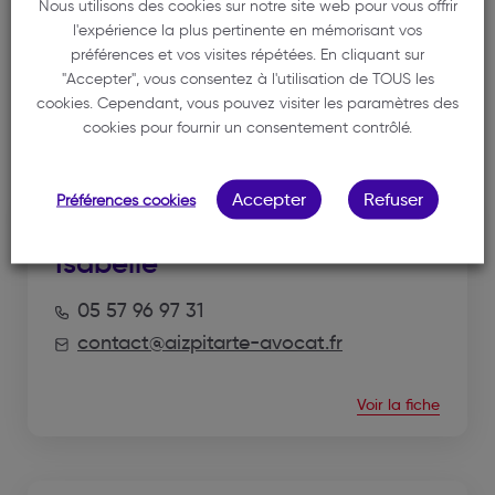
Nous utilisons des cookies sur notre site web pour vous offrir
l'expérience la plus pertinente en mémorisant vos
préférences et vos visites répétées. En cliquant sur
"Accepter", vous consentez à l'utilisation de TOUS les
cookies. Cependant, vous pouvez visiter les paramètres des
NOS MEMBRES
cookies pour fournir un consentement contrôlé.
Accepter
Refuser
Préférences cookies
AIZPITARTE
Isabelle
05 57 96 97 31
contact@aizpitarte-avocat.fr
Voir la fiche