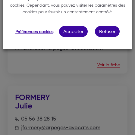
cookies. Cependant, vous pouvez visiter les paramètres des
cookies pour fournir un consentement contrôlé.
ANDREBE
Flore
Accepter
Refuser
Préférences cookies
05 56 38 28 15
fandrebe@arpeges-avocats.com
Voir la fiche
FORMERY
Julie
05 56 38 28 15
jformery@arpeges-avocats.com