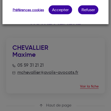
Accepter
Refuser
Préférences cookies
NOTRE MEMBRE
CHEVALLIER
Maxime
05 59 31 21 21
mchevallier@avolis-avocats.fr
Voir la fiche
Haut de page