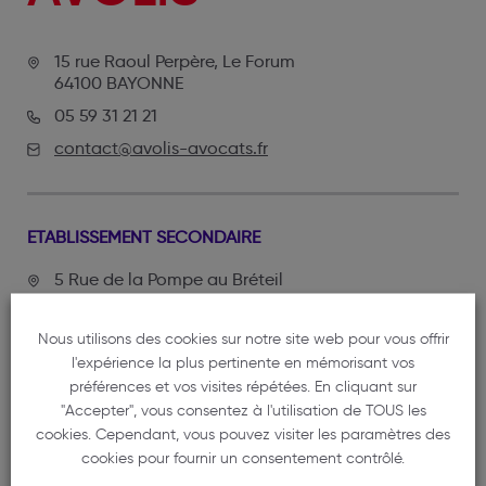
15 rue Raoul Perpère, Le Forum
64100 BAYONNE
05 59 31 21 21
contact@avolis-avocats.fr
ETABLISSEMENT SECONDAIRE
5 Rue de la Pompe au Bréteil
33320 EYSINES
05 59 31 21 21
Nous utilisons des cookies sur notre site web pour vous offrir
l'expérience la plus pertinente en mémorisant vos
contact@avolis-avocats.fr
préférences et vos visites répétées. En cliquant sur
"Accepter", vous consentez à l'utilisation de TOUS les
cookies. Cependant, vous pouvez visiter les paramètres des
cookies pour fournir un consentement contrôlé.