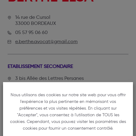
14 rue de Cursol
33000 BORDEAUX
05 57 95 06 60
e.berthe.avocat@gmail.com
ETABLISSEMENT SECONDAIRE
3 bis Allée des Lettres Persanes
33650 LA BREDE
06 61 76 79 46
Nous utilisons des cookies sur notre site web pour vous offrir
l'expérience la plus pertinente en mémorisant vos
e.berthe.avocat@gmail.com
préférences et vos visites répétées. En cliquant sur
"Accepter", vous consentez à l'utilisation de TOUS les
cookies. Cependant, vous pouvez visiter les paramètres des
cookies pour fournir un consentement contrôlé.