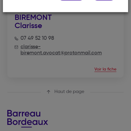
BIREMONT
Clarisse
07 49 52 10 98
clarisse-
biremont.avocat@protonmail.com
Voir la fiche
Haut de page