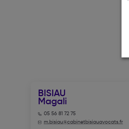
BISIAU
Magali
05 56 81 72 75
m.bisiau@cabinetbisiauavocats.fr