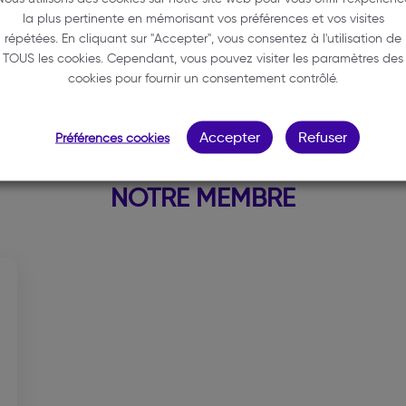
33000 BORDEAUX
la plus pertinente en mémorisant vos préférences et vos visites
répétées. En cliquant sur "Accepter", vous consentez à l'utilisation de
05 56 81 72 75
TOUS les cookies. Cependant, vous pouvez visiter les paramètres des
secretariat@cabinetbisiauavo
cookies pour fournir un consentement contrôlé.
Accepter
Refuser
Préférences cookies
NOTRE MEMBRE