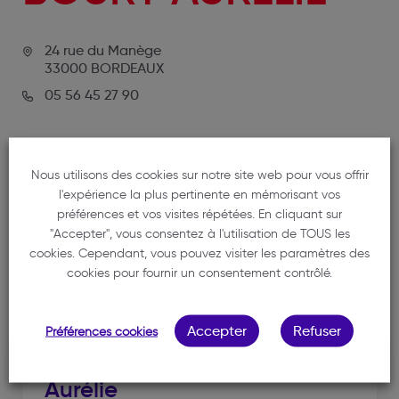
24 rue du Manège
33000 BORDEAUX
05 56 45 27 90
Nous utilisons des cookies sur notre site web pour vous offrir
l'expérience la plus pertinente en mémorisant vos
préférences et vos visites répétées. En cliquant sur
"Accepter", vous consentez à l'utilisation de TOUS les
cookies. Cependant, vous pouvez visiter les paramètres des
NOTRE MEMBRE
cookies pour fournir un consentement contrôlé.
Accepter
Refuser
Préférences cookies
BOURY
Aurélie