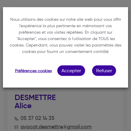
BRAUN
Nous utilisons des cookies sur notre site web pour vous offrir
l'expérience la plus pertinente en mémorisant vos
Maryannick
préférences et vos visites répétées. En cliquant sur
"Accepter", vous consentez à l'utilisation de TOUS les
05 37 02 14 35
cookies. Cependant, vous pouvez visiter les paramètres des
cabinet@avocat-braun.fr
cookies pour fournir un consentement contrôlé.
Voir la fiche
Accepter
Refuser
Préférences cookies
DESMETTRE
Alice
05 37 02 14 35
avocat.desmettre@gmail.com