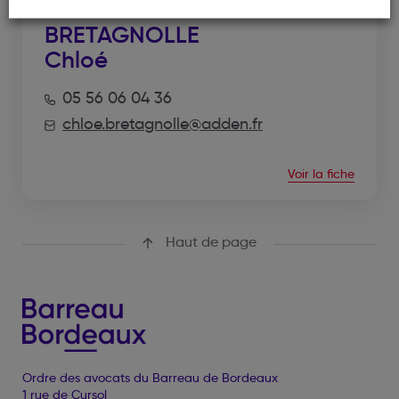
BRETAGNOLLE
Chloé
05 56 06 04 36
chloe.bretagnolle@adden.fr
Voir la fiche
Haut de page
Ordre des avocats du Barreau de Bordeaux
1 rue de Cursol