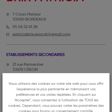
7 Cours Pasteur
33000 BORDEAUX
05 56 52 61 28
patriciabrix.avocat@gmail.com
ETABLISSEMENTS SECONDAIRES
21 rue Parmentier
33670 CREON
21 rue Parmentier
Nous utilisons des cookies sur notre site web pour vous offrir
33670 CREON
l'expérience la plus pertinente en mémorisant vos
préférences et vos visites répétées. En cliquant sur
05 56 52 61 28
"Accepter", vous consentez à l'utilisation de TOUS les
cookies. Cependant, vous pouvez visiter les paramètres des
cookies pour fournir un consentement contrôlé.