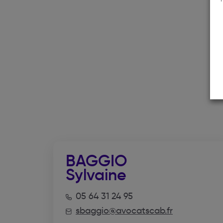
BAGGIO
Sylvaine
05 64 31 24 95
sbaggio@avocatscab.fr