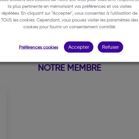
33000 BORDEAUX
la plus pertinente en mémorisant vos préférences et vos visites
répétées. En cliquant sur "Accepter", vous consentez à l'utilisation de
05 64 31 24 95
TOUS les cookies. Cependant, vous pouvez visiter les paramètres des
contact@avocatscab.fr
cookies pour fournir un consentement contrôlé.
Accepter
Refuser
Préférences cookies
NOTRE MEMBRE