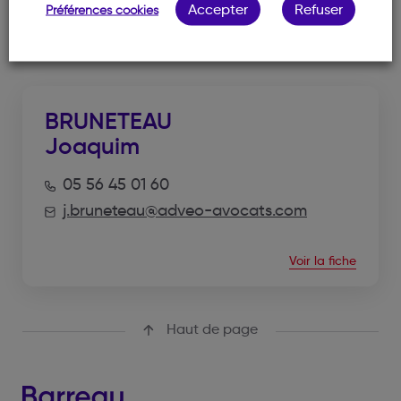
Accepter
Refuser
Préférences cookies
NOTRE MEMBRE
BRUNETEAU
Joaquim
05 56 45 01 60
j.bruneteau@adveo-avocats.com
Voir la fiche
Haut de page