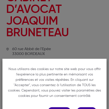
D’AVOCAT
JOAQUIM
BRUNETEAU
60 rue Abbé de l'Epée
33000 BORDEAUX
05 56 45 01 60
j.bruneteau@adveo-avocats.com
Nous utilisons des cookies sur notre site web pour vous offrir
l'expérience la plus pertinente en mémorisant vos
préférences et vos visites répétées. En cliquant sur
"Accepter", vous consentez à l'utilisation de TOUS les
cookies. Cependant, vous pouvez visiter les paramètres des
cookies pour fournir un consentement contrôlé.