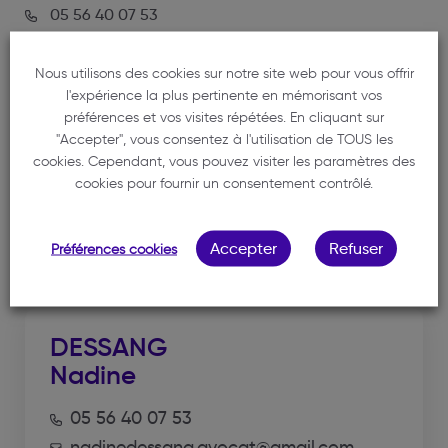
05 56 40 07 53
duparcq.avocat@orange.fr
Nous utilisons des cookies sur notre site web pour vous offrir
l'expérience la plus pertinente en mémorisant vos
préférences et vos visites répétées. En cliquant sur
"Accepter", vous consentez à l'utilisation de TOUS les
cookies. Cependant, vous pouvez visiter les paramètres des
cookies pour fournir un consentement contrôlé.
NOS MEMBRES
Accepter
Refuser
Préférences cookies
DESSANG
Nadine
05 56 40 07 53
nadinedessang.avocat@gmail.com