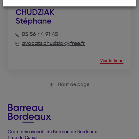
CHUDZIAK
Stéphane
05 56 44 91 45
avocats.chudziak@free.fr
Voir la fiche
Haut de page
Ordre des avocats du Barreau de Bordeaux
1 rue de Cursol