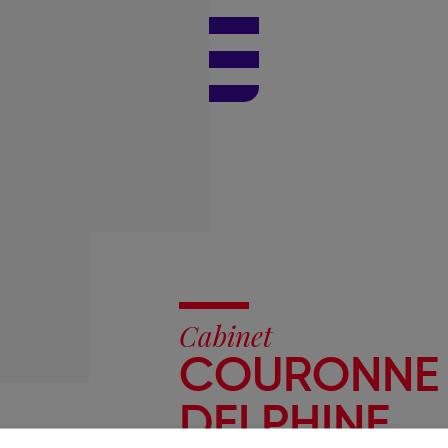
Cabinet
COURONNE 
DELPHINE