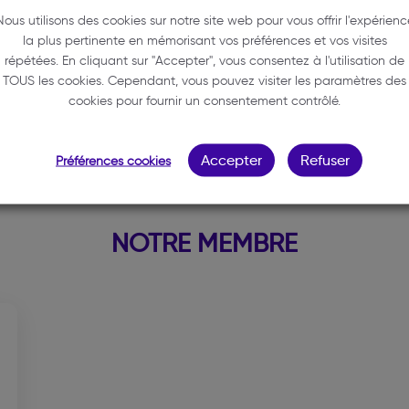
Nous utilisons des cookies sur notre site web pour vous offrir l'expérienc
8 Cours Georges Clémencea
la plus pertinente en mémorisant vos préférences et vos visites
33000 BORDEAUX
répétées. En cliquant sur "Accepter", vous consentez à l'utilisation de
TOUS les cookies. Cependant, vous pouvez visiter les paramètres des
09 63 23 50 97
cookies pour fournir un consentement contrôlé.
dcp.avocat@orange.fr
Accepter
Refuser
Préférences cookies
NOTRE MEMBRE