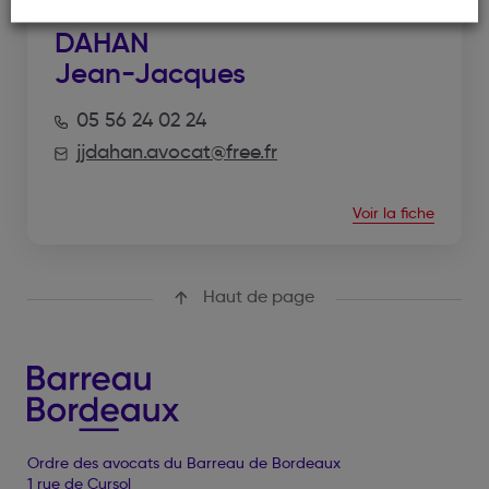
DAHAN
Jean-Jacques
05 56 24 02 24
jjdahan.avocat@free.fr
Voir la fiche
Haut de page
Ordre des avocats du Barreau de Bordeaux
1 rue de Cursol