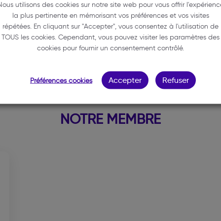
Nous utilisons des cookies sur notre site web pour vous offrir l'expérienc
2ème étage
la plus pertinente en mémorisant vos préférences et vos visites
33000 BORDEAUX
répétées. En cliquant sur "Accepter", vous consentez à l'utilisation de
05 57 14 90 39
TOUS les cookies. Cependant, vous pouvez visiter les paramètres des
cookies pour fournir un consentement contrôlé.
darbon.avocat@gmail.com
Accepter
Refuser
Préférences cookies
NOTRE MEMBRE