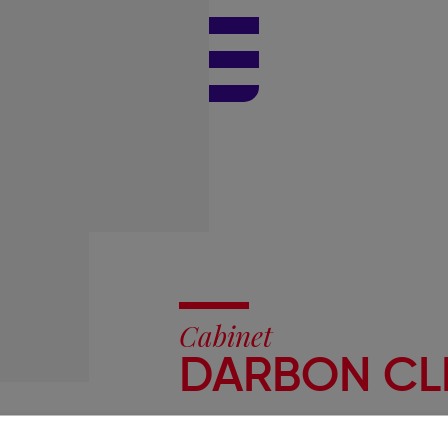
Cabinet
DARBON CL
33 rue du Temple