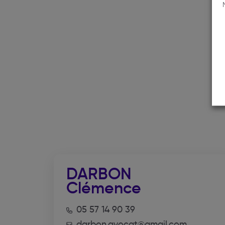
DARBON
Clémence
05 57 14 90 39
darbon.avocat@gmail.com