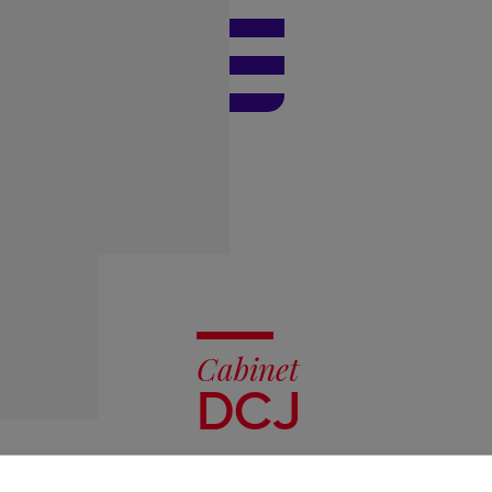
Cabinet
DCJ
4 Pont de Bouliac