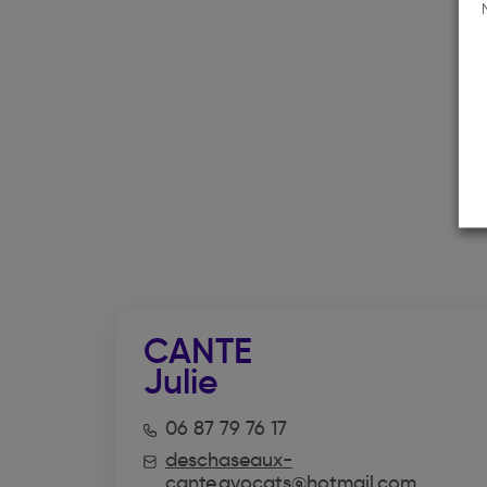
CANTE
Julie
06 87 79 76 17
deschaseaux-
cante.avocats@hotmail.com