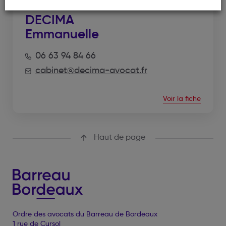
DECIMA
Emmanuelle
06 63 94 84 66
cabinet@decima-avocat.fr
Voir la fiche
Haut de page
Ordre des avocats du Barreau de Bordeaux
1 rue de Cursol