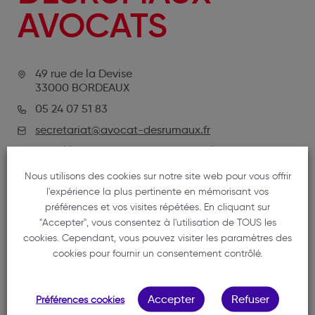
AVOCATS
49 rue de la Devise
33000 BORDEAUX
05 24 07 51 83
secretariat@avocat-desrumaux.fr
http://www.avocat-desrumaux.fr/
Nous utilisons des cookies sur notre site web pour vous offrir
l'expérience la plus pertinente en mémorisant vos
préférences et vos visites répétées. En cliquant sur
"Accepter", vous consentez à l'utilisation de TOUS les
cookies. Cependant, vous pouvez visiter les paramètres des
cookies pour fournir un consentement contrôlé.
NOTRE MEMBRE
Accepter
Refuser
Préférences cookies