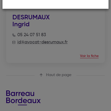
DESRUMAUX
Ingrid
05 24 07 51 83
id@avocat-desrumaux.fr
Voir la fiche
Haut de page