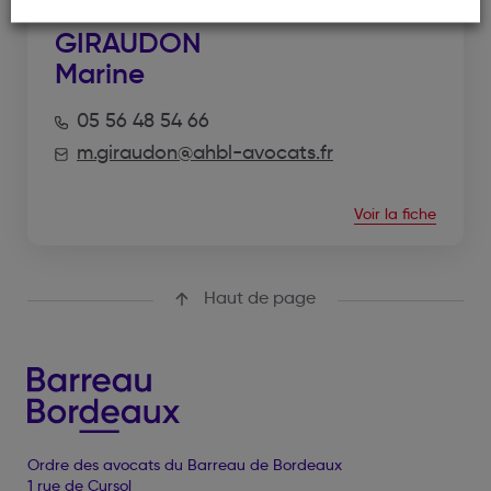
GIRAUDON
Marine
05 56 48 54 66
m.giraudon@ahbl-avocats.fr
Voir la fiche
Haut de page
Ordre des avocats du Barreau de Bordeaux
1 rue de Cursol