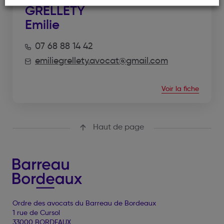
GRELLETY
Emilie
07 68 88 14 42
emiliegrellety.avocat@gmail.com
Voir la fiche
Haut de page
Ordre des avocats du Barreau de Bordeaux
1 rue de Cursol
33000 BORDEAUX