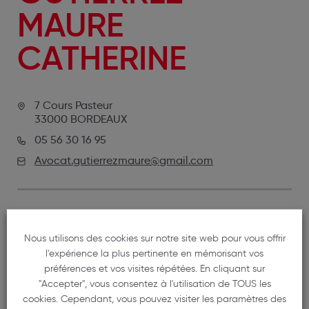
MAURE
CATHERINE
7 Cours Pasteur
33000 BORDEAUX
05 56 30 16 95
Avocat.gutierrezmaure@gmail.com
ETABLISSEMENT SECONDAIRE
Nous utilisons des cookies sur notre site web pour vous offrir
24 Cours Georges Clémenceau
l'expérience la plus pertinente en mémorisant vos
33240 ST ANDRE DE CUBZAC
préférences et vos visites répétées. En cliquant sur
05 57 68 82 47
"Accepter", vous consentez à l'utilisation de TOUS les
cookies. Cependant, vous pouvez visiter les paramètres des