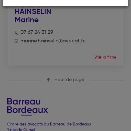
HAINSELIN
Marine
07 67 24 31 29
marine.hainselin@avocat.fr
Voir la fiche
Haut de page
Ordre des avocats du Barreau de Bordeaux
1 rue de Cursol