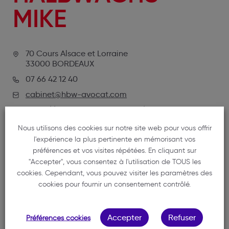
MIKE
70 Cours Alsace et Lorraine
33000 BORDEAUX
07 66 42 12 40
cabinet@hbw-avocat.com
https://www.hbw-avocat.com/
Nous utilisons des cookies sur notre site web pour vous offrir
l'expérience la plus pertinente en mémorisant vos
préférences et vos visites répétées. En cliquant sur
"Accepter", vous consentez à l'utilisation de TOUS les
cookies. Cependant, vous pouvez visiter les paramètres des
cookies pour fournir un consentement contrôlé.
NOTRE MEMBRE
Accepter
Refuser
Préférences cookies