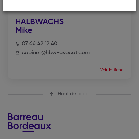
HALBWACHS
Mike
07 66 42 12 40
cabinet@hbw-avocat.com
Voir la fiche
Haut de page