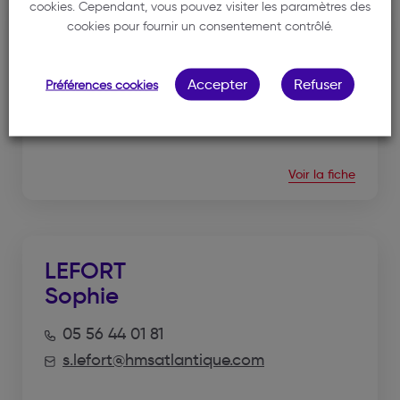
cookies. Cependant, vous pouvez visiter les paramètres des
cookies pour fournir un consentement contrôlé.
CAZCARRA
Cyril
Accepter
Refuser
Préférences cookies
05 56 44 01 81
c.cazcarra@hmsatlantique.com
Voir la fiche
LEFORT
Sophie
05 56 44 01 81
s.lefort@hmsatlantique.com