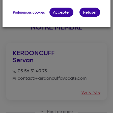
Accepter
Refuser
Préférences cookies
NOTRE MEMBRE
KERDONCUFF
Servan
05 56 31 40 75
contact@kerdoncuffavocats.com
Voir la fiche
Haut de page