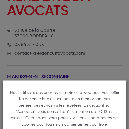
AVOCATS
53 rue de la Course
33000 BORDEAUX
05 56 31 40 75
contact@kerdoncuffavocats.com
ETABLISSEMENT SECONDAIRE
5 rue Guy Petit
Nous utilisons des cookies sur notre site web pour vous offrir
64200 BIARRITZ
l'expérience la plus pertinente en mémorisant vos
servan.kerdoncuff@avocat-conseil.fr
préférences et vos visites répétées. En cliquant sur
"Accepter", vous consentez à l'utilisation de TOUS les
cookies. Cependant, vous pouvez visiter les paramètres des
cookies pour fournir un consentement contrôlé.