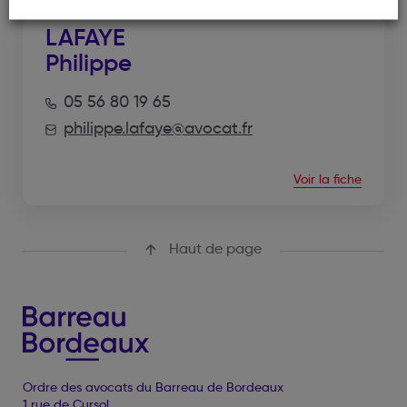
LAFAYE
Philippe
05 56 80 19 65
philippe.lafaye@avocat.fr
Voir la fiche
Haut de page
Ordre des avocats du Barreau de Bordeaux
1 rue de Cursol