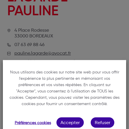
PAULINE
4 Place Rodesse
33000 BORDEAUX
07 63 69 88 46
pauline.lagarde@avocat.fr
https://plagarde-avocat.fr/
Nous utilisons des cookies sur notre site web pour vous offrir
l'expérience la plus pertinente en mémorisant vos
préférences et vos visites répétées. En cliquant sur
"Accepter", vous consentez à l'utilisation de TOUS les
cookies. Cependant, vous pouvez visiter les paramètres des
cookies pour fournir un consentement contrôlé.
NOTRE MEMBRE
Accepter
Refuser
Préférences cookies