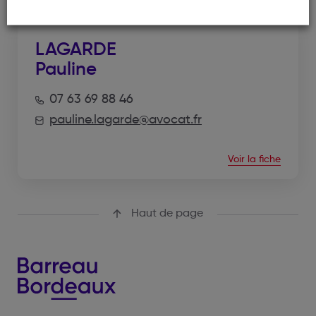
LAGARDE
Pauline
07 63 69 88 46
pauline.lagarde@avocat.fr
Voir la fiche
Haut de page