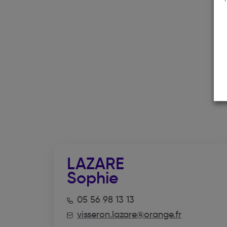
LAZARE
Sophie
05 56 98 13 13
visseron.lazare@orange.fr