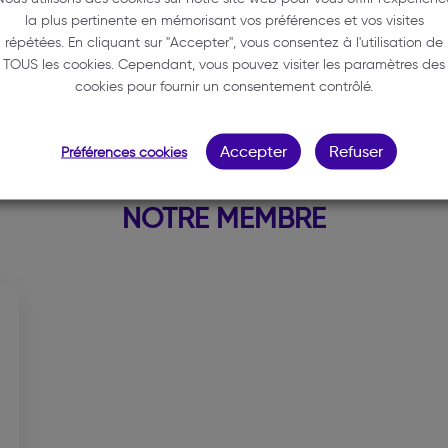
33000 BORDEAUX
la plus pertinente en mémorisant vos préférences et vos visites
répétées. En cliquant sur "Accepter", vous consentez à l'utilisation de
05 56 98 13 13
TOUS les cookies. Cependant, vous pouvez visiter les paramètres des
semiramoth.visseron@wanado
cookies pour fournir un consentement contrôlé.
Accepter
Refuser
Préférences cookies
NOTRE MEMBRE